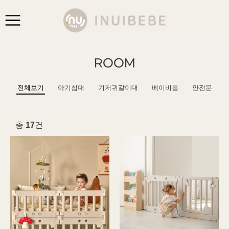
ROOM
전체보기
아기침대
기저귀갈이대
베이비룸
안전문
총
17
건