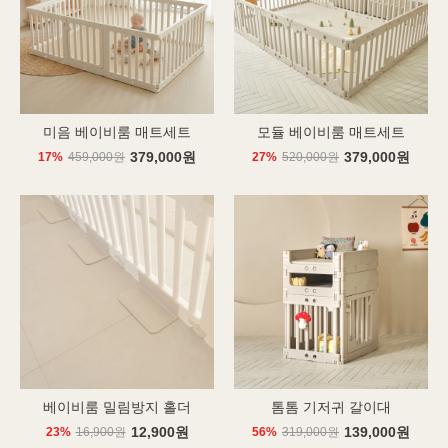
미음 베이비룸 매트세트
모듈 베이비룸 매트세트
379,000원
379,000원
17%
459,000원
27%
520,000원
베이비룸 밀림방지 홀더
톰톰 기저귀 갈이대
12,900원
139,000원
23%
16,900원
56%
319,000원