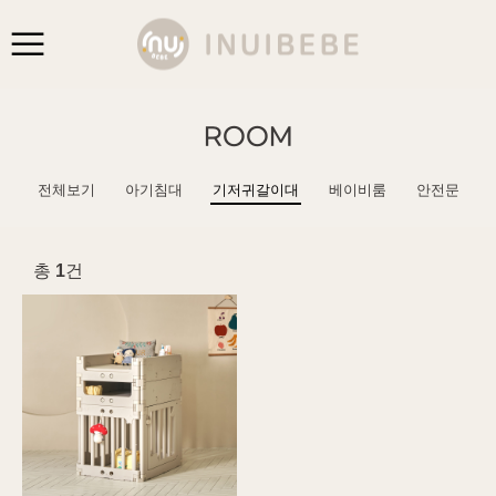
ROOM
전체보기
아기침대
기저귀갈이대
베이비룸
안전문
총
1
건