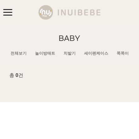
BABY
전체보기
놀이방매트
치발기
세이펜케이스
쪽쪽이
총
0
건